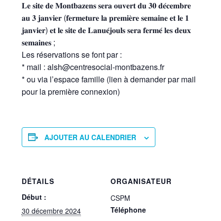
𝐋𝐞 𝐬𝐢𝐭𝐞 𝐝𝐞 𝐌𝐨𝐧𝐭𝐛𝐚𝐳𝐞𝐧𝐬 𝐬𝐞𝐫𝐚 𝐨𝐮𝐯𝐞𝐫𝐭 𝐝𝐮 𝟑𝟎 𝐝𝐞́𝐜𝐞𝐦𝐛𝐫𝐞
𝐚𝐮 𝟑 𝐣𝐚𝐧𝐯𝐢𝐞𝐫 (𝐟𝐞𝐫𝐦𝐞𝐭𝐮𝐫𝐞 𝐥𝐚 𝐩𝐫𝐞𝐦𝐢𝐞̀𝐫𝐞 𝐬𝐞𝐦𝐚𝐢𝐧𝐞 𝐞𝐭 𝐥𝐞 𝟏
𝐣𝐚𝐧𝐯𝐢𝐞𝐫) 𝐞𝐭 𝐥𝐞 𝐬𝐢𝐭𝐞 𝐝𝐞 𝐋𝐚𝐧𝐮𝐞́𝐣𝐨𝐮𝐥𝐬 𝐬𝐞𝐫𝐚 𝐟𝐞𝐫𝐦𝐞́ 𝐥𝐞𝐬 𝐝𝐞𝐮𝐱
𝐬𝐞𝐦𝐚𝐢𝐧𝐞𝐬 ;
Les réservations se font par :
* mail : alsh@centresocial-montbazens.fr
* ou via l’espace famille (lien à demander par mail
pour la première connexion)
AJOUTER AU CALENDRIER
DÉTAILS
ORGANISATEUR
Début :
CSPM
Téléphone
30 décembre 2024