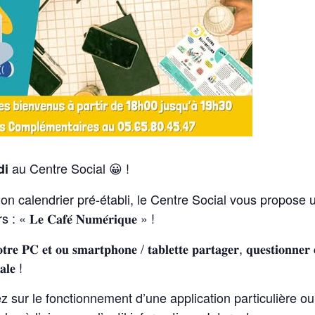
au Centre Social 😀 !
di
elon calendrier pré-établi, le Centre Social vous propose
𝐞 𝐂𝐚𝐟𝐞́ 𝐍𝐮𝐦𝐞́𝐫𝐢𝐪𝐮𝐞 » !
𝐭𝐫𝐞 𝐏𝐂 𝐞𝐭 𝐨𝐮 𝐬𝐦𝐚𝐫𝐭𝐩𝐡𝐨𝐧𝐞 / 𝐭𝐚𝐛𝐥𝐞𝐭𝐭𝐞 𝐩𝐚𝐫𝐭𝐚𝐠𝐞𝐫, 𝐪𝐮𝐞𝐬𝐭𝐢𝐨𝐧𝐧𝐞𝐫 
𝐚𝐥𝐞 !
z sur le fonctionnement d’une application particulière ou 