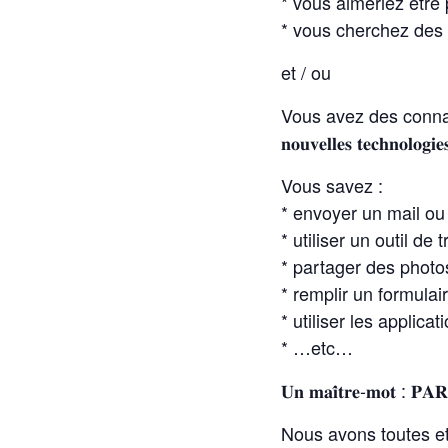
* vous aimeriez être p
* vous cherchez des 
et / ou
Vous avez des connaissa
𝐧𝐨𝐮𝐯𝐞𝐥𝐥𝐞𝐬 𝐭𝐞𝐜𝐡𝐧𝐨𝐥𝐨𝐠𝐢
Vous savez :
* envoyer un mail ou 
* utiliser un outil de
* partager des photos
* remplir un formulai
* utiliser les applica
* …etc…
𝐔𝐧 𝐦𝐚𝐢̂𝐭𝐫𝐞-𝐦𝐨𝐭 : 𝐏𝐀
Nous avons toutes et