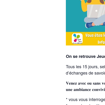
On se retrouve Jeu
Tous les 15 jours, s
d’échanges de savoirs : « 
𝐕𝐞𝐧𝐞𝐳 𝐚𝐯𝐞𝐜 𝐨𝐮 𝐬𝐚𝐧𝐬 𝐯𝐨
𝐮𝐧𝐞 𝐚𝐦𝐛𝐢𝐚𝐧𝐜𝐞 𝐜𝐨𝐧𝐯𝐢𝐯𝐢
* vous vous interroge