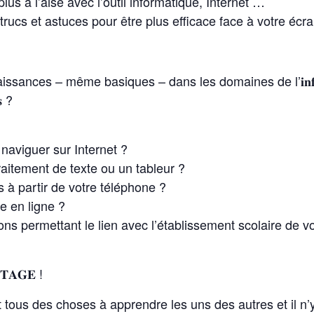
lus à l’aise avec l’outil informatique, Internet …
trucs et astuces pour être plus efficace face à votre éc
nces – même basiques – dans les domaines de l’𝐢𝐧𝐟𝐨𝐫𝐦𝐚𝐭
𝐬 ?
naviguer sur Internet ?
 traitement de texte ou un tableur ?
 à partir de votre téléphone ?
re en ligne ?
tions permettant le lien avec l’établissement scolaire de v
𝐑𝐓𝐀𝐆𝐄 !
 tous des choses à apprendre les uns des autres et il n’y