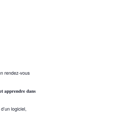
 un rendez-vous
𝐞𝐭 𝐚𝐩𝐩𝐫𝐞𝐧𝐝𝐫𝐞 𝐝𝐚𝐧𝐬
d’un logiciel,