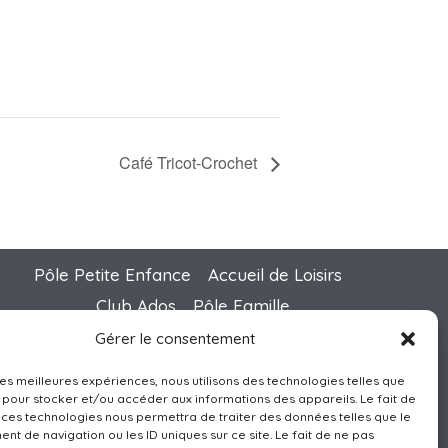
Café Tricot-Crochet
Pôle Petite Enfance
Accueil de Loisirs
Club Ados
Pôle Famille
Point Info Séniors
Activités Enfants-Ados
Gérer le consentement
Services à la Population
 les meilleures expériences, nous utilisons des technologies telles que
 pour stocker et/ou accéder aux informations des appareils. Le fait de
 ces technologies nous permettra de traiter des données telles que le
t de navigation ou les ID uniques sur ce site. Le fait de ne pas