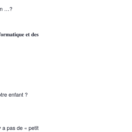
ran …?
𝐪𝐮𝐞 𝐞𝐭 𝐝𝐞𝐬
otre enfant ?
 a pas de « petit