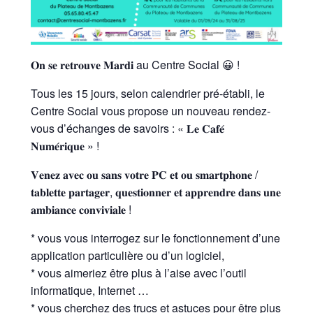
𝐎𝐧 𝐬𝐞 𝐫𝐞𝐭𝐫𝐨𝐮𝐯𝐞 𝐌𝐚𝐫𝐝𝐢 au Centre Social 😀 !
Tous les 15 jours, selon calendrier pré-établi, le
Centre Social vous propose un nouveau rendez-
vous d’échanges de savoirs : « 𝐋𝐞 𝐂𝐚𝐟𝐞́
𝐍𝐮𝐦𝐞́𝐫𝐢𝐪𝐮𝐞 » !
𝐕𝐞𝐧𝐞𝐳 𝐚𝐯𝐞𝐜 𝐨𝐮 𝐬𝐚𝐧𝐬 𝐯𝐨𝐭𝐫𝐞 𝐏𝐂 𝐞𝐭 𝐨𝐮 𝐬𝐦𝐚𝐫𝐭𝐩𝐡𝐨𝐧𝐞 /
𝐭𝐚𝐛𝐥𝐞𝐭𝐭𝐞 𝐩𝐚𝐫𝐭𝐚𝐠𝐞𝐫, 𝐪𝐮𝐞𝐬𝐭𝐢𝐨𝐧𝐧𝐞𝐫 𝐞𝐭 𝐚𝐩𝐩𝐫𝐞𝐧𝐝𝐫𝐞 𝐝𝐚𝐧𝐬 𝐮𝐧𝐞
𝐚𝐦𝐛𝐢𝐚𝐧𝐜𝐞 𝐜𝐨𝐧𝐯𝐢𝐯𝐢𝐚𝐥𝐞 !
* vous vous interrogez sur le fonctionnement d’une
application particulière ou d’un logiciel,
* vous aimeriez être plus à l’aise avec l’outil
informatique, Internet …
* vous cherchez des trucs et astuces pour être plus