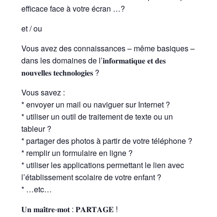
efficace face à votre écran …?
et / ou
Vous avez des connaissances – même basiques –
dans les domaines de l’𝐢𝐧𝐟𝐨𝐫𝐦𝐚𝐭𝐢𝐪𝐮𝐞 𝐞𝐭 𝐝𝐞𝐬
𝐧𝐨𝐮𝐯𝐞𝐥𝐥𝐞𝐬 𝐭𝐞𝐜𝐡𝐧𝐨𝐥𝐨𝐠𝐢𝐞𝐬 ?
Vous savez :
* envoyer un mail ou naviguer sur Internet ?
* utiliser un outil de traitement de texte ou un
tableur ?
* partager des photos à partir de votre téléphone ?
* remplir un formulaire en ligne ?
* utiliser les applications permettant le lien avec
l’établissement scolaire de votre enfant ?
* …etc…
𝐔𝐧 𝐦𝐚𝐢̂𝐭𝐫𝐞-𝐦𝐨𝐭 : 𝐏𝐀𝐑𝐓𝐀𝐆𝐄 !