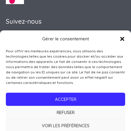
Suivez-nous
Gérer le consentement
Pour offrir les meilleures expériences, nous utilisons des
Pôle Petite Enfance
technologies telles que les cookies pour stocker et/ou accéder aux
Accueil de Loisirs
informations des appareils. Le fait de consentir à ces technologies
nous permettra de traiter des données telles que le comportement
Club Ados
de navigation ou les ID uniques sur ce site. Le fait de ne pas consentir
Pôle Famille
ou de retirer son consentement peut avoir un effet négatif sur
certaines caractéristiques et fonctions.
Point Info Séniors
Activités Enfants-Ados
ACCEPTER
Services à la Population
REFUSER
Copyright © 2026 Centre Social du Plateau de Montbazens
VOIR LES PRÉFÉRENCES