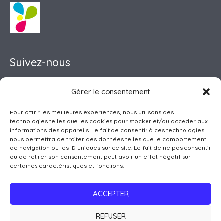
Suivez-nous
Gérer le consentement
Pour offrir les meilleures expériences, nous utilisons des
Pôle Petite Enfance
technologies telles que les cookies pour stocker et/ou accéder aux
Accueil de Loisirs
informations des appareils. Le fait de consentir à ces technologies
nous permettra de traiter des données telles que le comportement
Club Ados
de navigation ou les ID uniques sur ce site. Le fait de ne pas consentir
Pôle Famille
ou de retirer son consentement peut avoir un effet négatif sur
certaines caractéristiques et fonctions.
Point Info Séniors
Activités Enfants-Ados
ACCEPTER
Services à la Population
REFUSER