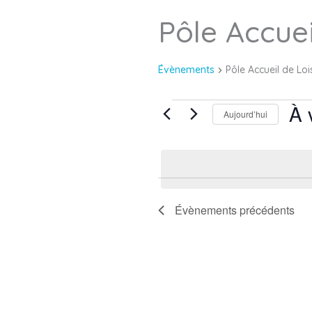
Pôle Accuei
Évènements
Évènements
Pôle Accueil de Loi
À 
Aujourd’hui
S
é
l
e
Évènements
précédents
c
t
i
o
n